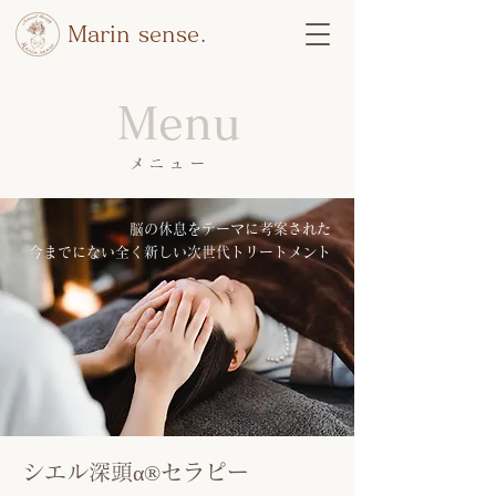
Marin sense.
Menu
メニュー
脳の休息をテーマに考案された
今までにない全く新しい次世代トリートメント
シエル深頭α®︎セラピー