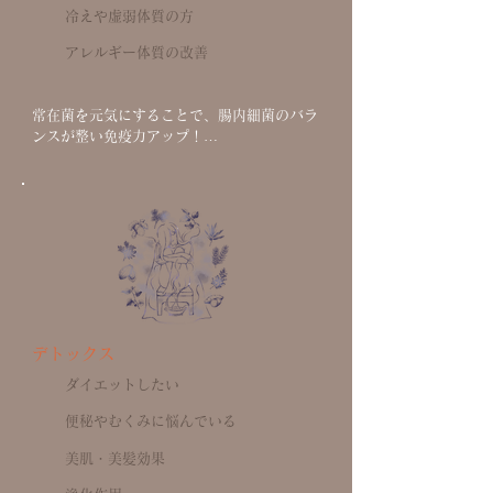
冷えや虚弱体質の方
アレルギー体質の改善
常在菌を元気にすることで、腸内細菌のバラ
ンスが整い免疫力アップ！

免疫力と体温は非常に深い関係があり、体温
が1℃下がると免疫力は37%も低下し、逆に
対応が1℃上がると5〜6倍も免疫力が上がる
と言われています。

人のカラダのベスト体温は36.5℃。低体温
を放置してしまうと、基礎代謝が下がり、痩
せづらい、自律神経の乱れ、睡眠障害や、さ
まざまな病気、ガン体質、アトピー・アレル
ギー体質になる傾向があると言われていま
す。身体の内側からじっくり温まることで手
デトックス
足やお腹の冷えの緩和へ。
ダイエットしたい
便秘やむくみに悩んでいる
美肌・美髪効果