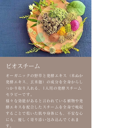
ビオスチーム
オーガニックの野草と発酵エキス（米ぬか
発酵エキス、玄米麹）の成分を全身からし
っかり取り入れる、1人用の発酵スチーム
セラピーです。
様々な効能があると言われている植物や発
酵エキスを配合したスチームを全身で吸収
することで乾いた肌や身体にも、不安な心
にも、優しく寄り添い包み込んでくれま
す。