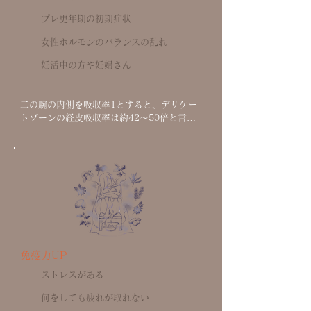
プレ更年期の初期症状
女性ホルモンのバランスの乱れ
​妊活中の方や妊婦さん
二の腕の内側を吸収率1とすると、デリケー
トゾーンの経皮吸収率は約42〜50倍と言わ
れており、効率良く発酵菌と野草スチームを
吸収でき、身体と心の変化を感じることがで
きます。

​子宮を内側から温めることで自律神経やホル
モンバランスも整い、生理痛、生理不順、
PMSの緩和に。生理が始まる1〜2週間前に
受けられるのをおすすめします。
免疫力UP
ストレスがある
​何をしても疲れが取れない