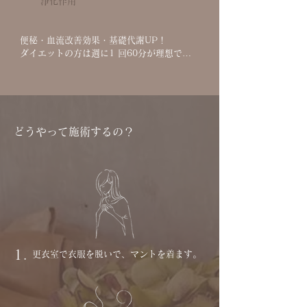
浄化作用
便秘・血流改善効果・基礎代謝UP！

ダイエットの方は週に1 回60分が理想で
す。（ビオスチーム30分でエアロビクス3時
間のカロリー消費量と言われています。）

血流が促進され代謝が良くなり、肌のターン
オーバーが活発になることで、肌荒れ、大人
ニキビなどの治りが早くなる効果が期待でき
どうやって施術するの？
ます。

毒素を排出する効果があるため、好転反応と
して一時的にニキビが増えることがあります
が、落ち着くとニキビのできにくい肌へと導
きます。

じっくり内蔵や仙骨を温めることで心地の良
い汗をかきながら、交感神経と副交感神経の
バランスが整い、思考がスッキリクリアにな
り、リラックス効果はもちろん、睡眠の質が
向上した！との声をいただいております。
1.
更衣室で衣服を脱いで、マントを着ます。